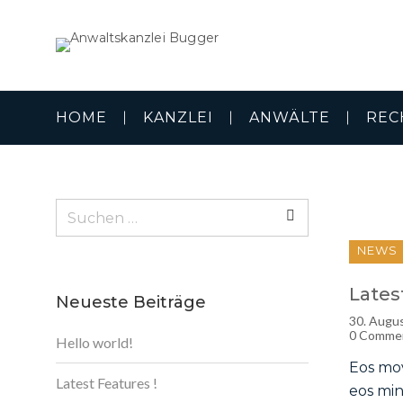
HOME
KANZLEI
ANWÄLTE
REC
Suchen
nach:
Suchen
nach:
NEWS
Lates
Neueste Beiträge
30. Augu
0 Comme
Hello world!
Eos mov
Latest Features !
eos min