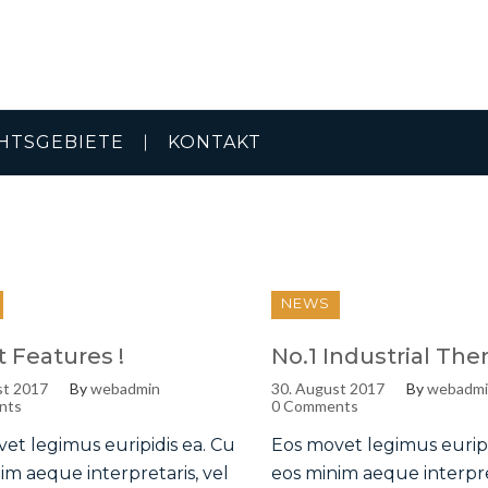
HTSGEBIETE
KONTAKT
NEWS
t Features !
No.1 Industrial Th
st 2017
By
webadmin
30. August 2017
By
webadm
nts
0 Comments
et legimus euripidis ea. Cu
Eos movet legimus euripi
im aeque interpretaris, vel
eos minim aeque interpret