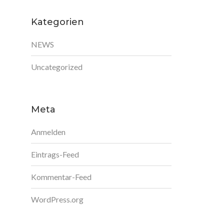
Kategorien
NEWS
Uncategorized
Kontakt
Meta
Melanchthonstraße 58
75015 Bretten
Anmelden
Telefon
07252 1099
Eintrags-Feed
Fax
07252 87477
Kommentar-Feed
WordPress.org