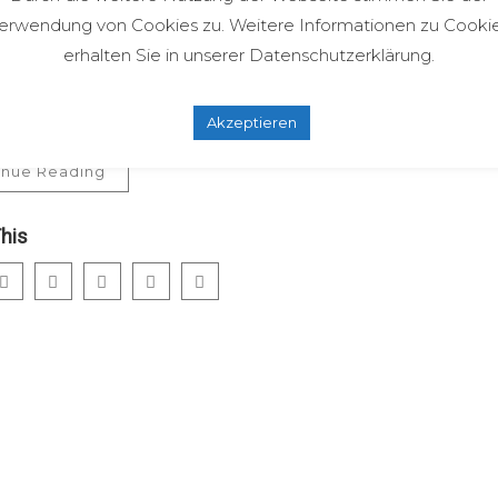
etaris, vel te eirmod
erwendung von Cookies zu. Weitere Informationen zu Cooki
iet, homero utroque ut
erhalten Sie in unserer Datenschutzerklärung.
 movet legimus euripidis
Akzeptieren
inue Reading
his