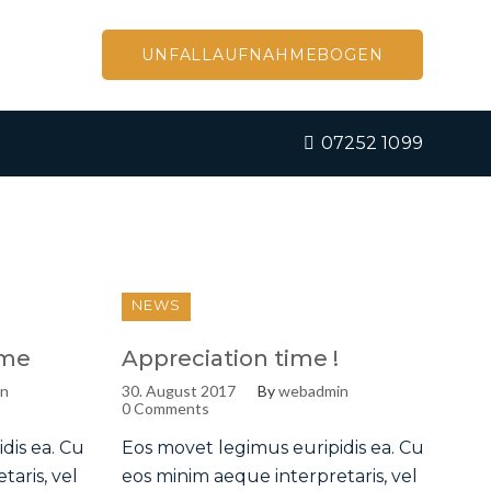
UNFALLAUFNAHMEBOGEN
07252 1099
NEWS
eme
Appreciation time !
in
30. August 2017
By
webadmin
0 Comments
dis ea. Cu
Eos movet legimus euripidis ea. Cu
aris, vel
eos minim aeque interpretaris, vel