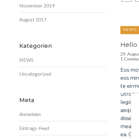
November 2019
August 2017
NEWS
Hello
Kategorien
29. Augu
1 Comme
NEWS
Eos mov
Uncategorized
eos min
te eirm
utroqu
Meta
legimus
aeque i
Anmelden
dissent
mea.Eos
Eintrags-Feed
ea. Cu 