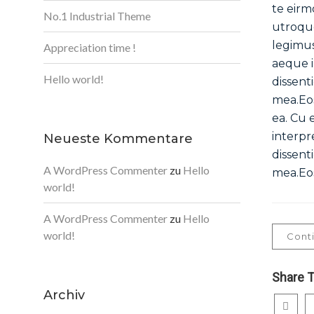
te eirm
No.1 Industrial Theme
utroqu
legimus
Appreciation time !
aeque i
Hello world!
dissent
mea.Eos
ea. Cu 
interpr
Neueste Kommentare
dissent
A WordPress Commenter
zu
Hello
mea.Eos
world!
A WordPress Commenter
zu
Hello
world!
Cont
Share T
Archiv