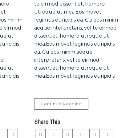
mero
te eirmod dissentiet, homero
vet
utroque ut mea.Eos movet
 eos minim
legimus euripidis ea. Cu eos minim
te eirmod
aeque interpretaris, vel te eirmod
que ut
dissentiet, homero utroque ut
uripidis
mea.Eos movet legimus euripidis
ea. Cu eos minim aeque
od
interpretaris, vel te eirmod
que ut
dissentiet, homero utroque ut
uripidis
mea.Eos movet legimus euripidis
Continue Reading
Share This