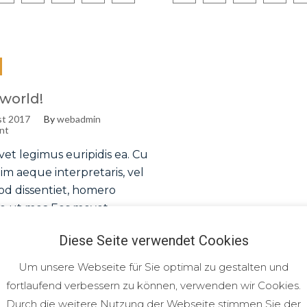
 world!
st 2017
By
webadmin
nt
et legimus euripidis ea. Cu
im aeque interpretaris, vel
od dissentiet, homero
e ut mea.Eos movet
 euripidis ea. Cu eos minim
Diese Seite verwendet Cookies
nterpretaris, vel te eirmod
iet, homero utroque ut
Um unsere Webseite für Sie optimal zu gestalten und
 movet legimus euripidis
fortlaufend verbessern zu können, verwenden wir Cookies.
eos minim aeque
Durch die weitere Nutzung der Webseite stimmen Sie der