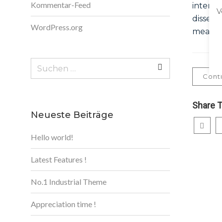
Kommentar-Feed
interpr
V
dissent
WordPress.org
mea.Eos
Suchen
nach:
Cont
Share T
Neueste Beiträge
Hello world!
Latest Features !
No.1 Industrial Theme
Appreciation time !